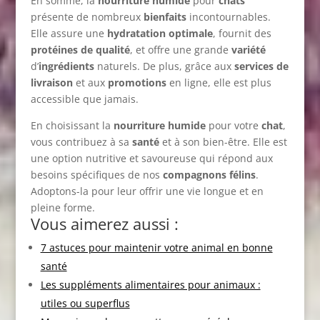
En somme, la
nourriture humide
pour
chats
présente de nombreux
bienfaits
incontournables.
Elle assure une
hydratation optimale
, fournit des
protéines de qualité
, et offre une grande
variété
d’
ingrédients
naturels. De plus, grâce aux
services de
livraison
et aux
promotions
en ligne, elle est plus
accessible que jamais.
En choisissant la
nourriture humide
pour votre
chat
,
vous contribuez à sa
santé
et à son bien-être. Elle est
une option nutritive et savoureuse qui répond aux
besoins spécifiques de nos
compagnons félins
.
Adoptons-la pour leur offrir une vie longue et en
pleine forme.
Vous aimerez aussi :
7 astuces pour maintenir votre animal en bonne
santé
Les suppléments alimentaires pour animaux :
utiles ou superflus