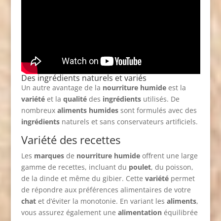
Des ingrédients naturels et variés
Un autre avantage de la
nourriture humide
est la
variété
et la
qualité
des
ingrédients
utilisés. De
nombreux
aliments humides
sont formulés avec des
ingrédients
naturels et sans conservateurs artificiels.
Variété des recettes
Les
marques
de
nourriture humide
offrent une large
gamme de recettes, incluant du
poulet
, du poisson,
de la dinde et même du gibier. Cette
variété
permet
de répondre aux préférences alimentaires de votre
chat
et d’éviter la monotonie. En variant les
aliments
,
vous assurez également une
alimentation
équilibrée