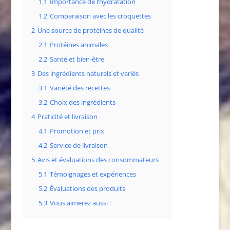
1.1
Importance de l’hydratation
1.2
Comparaison avec les croquettes
2
Une source de protéines de qualité
2.1
Protéines animales
2.2
Santé et bien-être
3
Des ingrédients naturels et variés
3.1
Variété des recettes
3.2
Choix des ingrédients
4
Praticité et livraison
4.1
Promotion et prix
4.2
Service de livraison
5
Avis et évaluations des consommateurs
5.1
Témoignages et expériences
5.2
Évaluations des produits
5.3
Vous aimerez aussi :